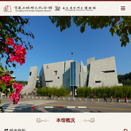
本馆概况
馆史留影