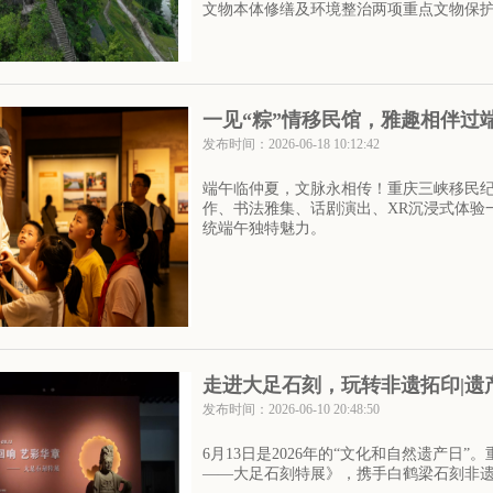
文物本体修缮及环境整治两项重点文物保
一见“粽”情移民馆，雅趣相伴过
发布时间：2026-06-18 10:12:42
端午临仲夏，文脉永相传！重庆三峡移民
作、书法雅集、话剧演出、XR沉浸式体验
统端午独特魅力。
走进大足石刻，玩转非遗拓印|遗
发布时间：2026-06-10 20:48:50
6月13日是2026年的“文化和自然遗产日
——大足石刻特展》，携手白鹤梁石刻非