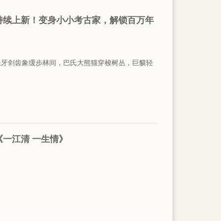
持续上新！变身小小考古家，解锁百万年
长牙剑齿象缓步林间，巴氏大熊猫穿梭树丛，巨貘轻
一江清 一生情》