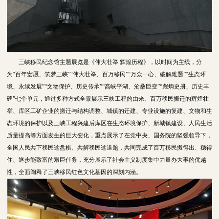
三峡移民纪念馆主题展览是《伟大壮举 辉煌历程》，以时间为主线，分
为“百年宏愿、筑梦三峡”“伟大壮举、百万移民”“万众一心、破解难题”“生态环
境、永续发展”“文物保护、历史传承”“高峡平湖、沧桑巨变”“彪炳史册、历史丰
碑”七个单元，通过多种方式全景展示三峡工程的由来、百万移民搬迁的辉煌壮
举、库区工矿企业的搬迁与结构调整、城镇的迁建、专业设施的复建、文物和生
态环境的保护以及三峡工程兴建后库区在生态环境保护、新城镇建设、人民生活
质量提高等方面发生的巨大变化，重点展示了在党中央、国务院的坚强领导下，
全国人民共下移民这盘棋、共解移民这道题，共同完成了百万移民搬得出、稳得
住、逐步能致富的艰巨任务，充分展示了社会主义制度集中力量办大事的优越
性，全面阐释了三峡移民红色文化基因的深刻内涵。