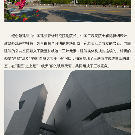
纪念馆建筑由中国建筑设计研究院副院长、中国工程院院士崔恺担纲设计。
建筑外观造型独特，外形由棱角分明的体块组成，宛若长江边耸立的岩石。内部
建筑的公共空间融入了陡壁长峡这一三峡元素，建筑实体构成的连续的、转折的
倾斜“崖壁”以及“崖壁”自身大大小小的洞口，抽象展现了三峡两岸传统聚落的形
态，在“崖壁”之上是“一线天”般的玻璃天窗，共同组成了三峡意象。