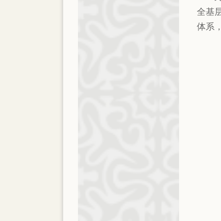
全基
体系