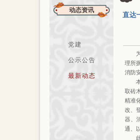
动态资讯
直达
党建
公示公告
理所
消防
最新动态
取砖
精准
改、
器、
通、