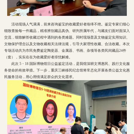
活动现场人气满满，前来咨询鉴宝的收藏爱好者络绎不绝。鉴定专家们细心
细致查验每一件藏品，精准辨别藏品真伪、研判所属年代，与藏友们面对面深入
交流，细致解答收藏过程中遇到的各类难题。同时现场普及文物鉴定实用知识、
文物保护理念以及文物收藏相关法律法规，引导大家理性收藏、合法收藏。本次
专场活动共为市民免费鉴定陶瓷器、金属器、书画、杂项等各类民间藏品24件
（套），实实在在为收藏爱好者排忧解难。
此次 5・18 国际博物馆日公益鉴定活动，是我馆深耕文博惠民、践行文化服
务使命的有效举措。下一步，重庆三峡移民纪念馆将常态化开展各类公益文化惠
民服务活动，用心用情满足群众的文化需求。