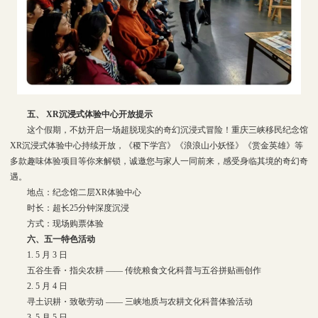
五、 XR沉浸式体验中心开放提示
这个假期，不妨开启一场超脱现实的奇幻沉浸式冒险！重庆三峡移民纪念馆
XR沉浸式体验中心持续开放，《稷下学宫》《浪浪山小妖怪》《赏金英雄》等
多款趣味体验项目等你来解锁，诚邀您与家人一同前来，感受身临其境的奇幻奇
遇。
地点：纪念馆二层XR体验中心
时长：超长25分钟深度沉浸
方式：现场购票体验
六、五一特色活动
1. 5 月 3 日
五谷生香・指尖农耕 —— 传统粮食文化科普与五谷拼贴画创作
2. 5 月 4 日
寻土识耕・致敬劳动 —— 三峡地质与农耕文化科普体验活动
3. 5 月 5 日