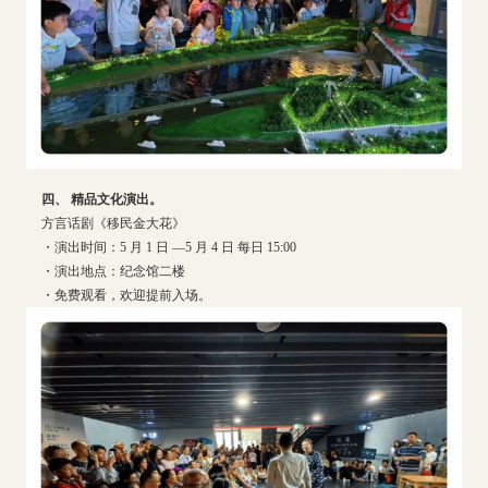
四、 精品文化演出。
方言话剧《移民金大花》
・演出时间：5 月 1 日 —5 月 4 日 每日 15:00
・演出地点：纪念馆二楼
・免费观看，欢迎提前入场。