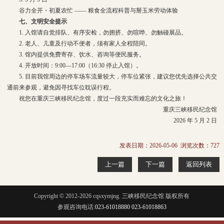
谷力全开・初夏农忙 —— 粮食全流程科普与掰玉米劳动体验
七、文明安全提示
1. 入馆请自觉排队、有序安检，勿拥挤、勿喧哗、勿触碰展品。
2. 老人、儿童及行动不便者，须有家人全程陪同。
3. 馆内提供免费寄存、饮水、咨询等便民服务。
4. 开放时间：9:00—17:00（16:30 停止入馆）。
5. 目前我馆周边的停车场车流量较大，停车位紧张，建议您优先选择公共交
通前来参观，避免因寻找车位耽误行程。
祝您在重庆三峡移民纪念馆，度过一段充实而难忘的文化之旅！
重庆三峡移民纪念馆
2026 年 5 月 2 日
发表日期：2026-05-06 浏览次数：
727
上一篇
下一篇
返回列表
Copyright © 2012-2026 cqsxymjng. 三峡移民纪念馆 版权所有
参观咨询电话:
023-61018880 023-61018863