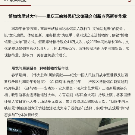
博物馆里过大年——重庆三峡移民纪念馆融合创新点亮新春华章
2026年春节假期，重庆三峡移民纪念馆深入践行“让文物活起来”的使命，
以“文化惠民、体验创新、服务提质”为抓手，吸引观众走进博物馆，解锁“博物
馆里过大年”新方式。假期累计接待观众4.6万人次，较2025年同比增长30%，文
化消费场景销售额达10.8万元，同比增长65%，两项数据均创历史同期新高，实
现接待量、影响力、美誉度跨越式增长。
展览与展演融合 解锁博物馆新年味
春节期间，《伟大胜利 川渝贡献——纪念中国人民抗日战争暨世界反法西
斯战争胜利80周年专题展》《白鹤鸣祥 石垒兆年——涪陵区博物馆白鹤梁题刻
拓片特展》《迹与物——安杰洛・安东尼奥・法尔米艺术展》三项新展联袂亮
相，吸引游客走进博物馆过大年。方言话剧《移民金大花》持续上演，将家国情
怀融入节日文化大餐，场场座无虚席，累计接待观众8000余人次。“我眼中的三
峡新景”拼贴画创意工坊社教活动成为亲子游的热门选择，实现“静态观展”到“动
态参与”的体验新转变。