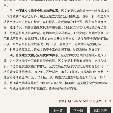
局。
三、全面建立文物安全纵向响应体系。
区文物局积极应对今年连晴高温极端
天气导致的严峻安全形势，在全区建立文物安全日报制度。各镇、乡、街道对本
辖区文物安全进行每日检查、每日报告，发现险情及时处置。区文管所做好台
账，梳理情况，制作文物建筑风险等级地图，对全区文物实行风险等级分类管
理，持续监督整改落实情况。每周组织安全调度会，加强文物灾害风险预判、防
范和统筹部署。在此期间，858处文物点开展自查自改，共发现安全隐患和问题
62项，区文管所督促完成整改61项，1项正在整改中。有效建立起文物安全区、
镇、村三级响应体系，形成文物安全工作常抓不懈、响应及时的良好局面。
四、全面建立文物安全经费保障体系。
区政府将文物保护经费纳入财政预
算，为全区文物安全工作提供资金保障。区文物局多渠道筹措资金，支持各镇、
乡、街道自主实施文物养护排危。区文管所落实镇乡文物安全补助资金拨付，严
格监管专款使用情况。2022年，区级财政共落实2项修缮方案编制资金9万元，2
处文物修缮资金40万元，52个镇、乡、街道文物巡查补助资金35.1万元，13个
镇、乡28处文物建筑排危补助资金152.8万元。切实建立起文物安全经费保障体
系，形成文物安全形势持续稳定、逐步向好的良好态势。
发表日期：2022-12-09 浏览次数：
1159
上一篇
下一篇
返回列表