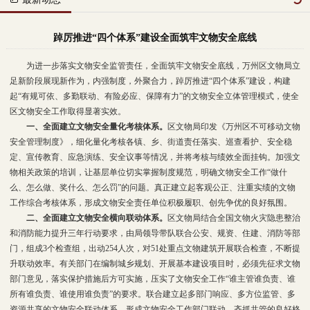
踔厉推进“四个体系”建设全面筑牢文物安全底线
为进一步落实文物安全监管责任，全面筑牢文物安全底线，万州区文物局立
足新阶段展现新作为，内强制度，外聚合力，踔厉推进“四个体系”建设，构建
起“有规可依、多勤联动、有险必应、保障有力”的文物安全立体管理模式，使全
区文物安全工作取得显著实效。
一、全面建立文物安全量化考核体系。
区文物局印发《万州区不可移动文物
安全管理制度》，细化量化考核各镇、乡、街道责任落实、巡查看护、安全稳
定、宣传教育、应急演练、安全议事等情况，并将考核与绩效全面挂钩。加强文
物相关政策的培训，让基层单位切实掌握制度规范，明确文物安全工作“做什
么、怎么做、奖什么、怎么罚”的问题。真正建立起客观公正、注重实绩的文物
工作综合考核体系，形成文物安全责任单位积极履职、创先争优的良好氛围。
二、全面建立文物安全横向联动体系。
区文物局结合全国文物火灾隐患整治
和消防能力提升三年行动要求，由局领导带队联合公安、规资、住建、消防等部
门，组成3个检查组，出动254人次，对51处重点文物建筑开展联合检查，不断提
升联动效率。有关部门在编制城乡规划、开展基本建设项目时，必须先征求文物
部门意见，落实保护措施后方可实施，压实了文物安全工作“谁主管谁负责、谁
所有谁负责、谁使用谁负责”的要求。联合建立起多部门响应、多方位监管、多
资源共享的文物安全联动体系，形成文物安全工作部门联动、齐抓共管的良好格