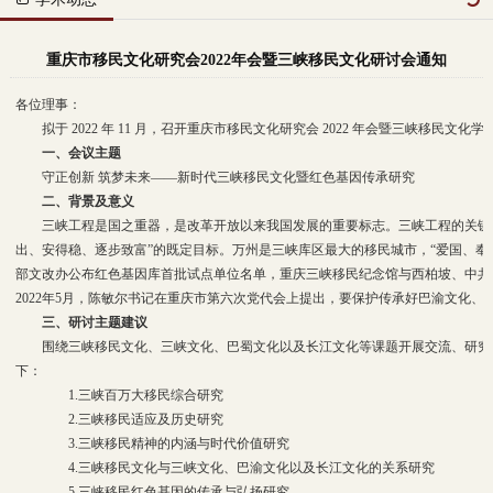
重庆市移民文化研究会2022年会暨三峡移民文化研讨会通知
各位理事：
拟于 2022 年 11 月，召开重庆市移民文化研究会 2022 年会暨三峡
一、会议主题
守正创新 筑梦未来——新时代三峡移民文化暨红色基因传承研究
二、背景及意义
三峡工程是国之重器，是改革开放以来我国发展的重要标志。三峡工程的关键在
出、安得稳、逐步致富”的既定目标。万州是三峡库区最大的移民城市，“爱国、奉
部文改办公布红色基因库首批试点单位名单，重庆三峡移民纪念馆与西柏坡、中共
2022年5月，陈敏尔书记在重庆市第六次党代会上提出，要保护传承好巴渝文化
三、研讨主题建议
围绕三峡移民文化、三峡文化、巴蜀文化以及长江文化等课题开展交流、研究
下：
1.三峡百万大移民综合研究
2.三峡移民适应及历史研究
3.三峡移民精神的内涵与时代价值研究
4.三峡移民文化与三峡文化、巴渝文化以及长江文化的关系研究
5.三峡移民红色基因的传承与弘扬研究