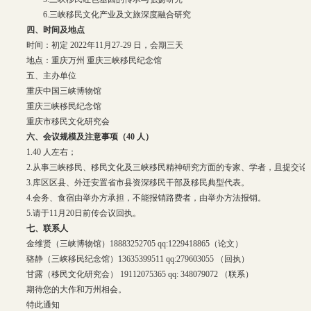
6.三峡移民文化产业及文旅深度融合研究
四、时间及地点
时间：初定 2022年11月27-29 日，会期三天
地点：重庆万州 重庆三峡移民纪念馆
五、主办单位
重庆中国三峡博物馆
重庆三峡移民纪念馆
重庆市移民文化研究会
六、会议规模及注意事项（40 人）
1.40 人左右；
2.从事三峡移民、移民文化及三峡移民精神研究方面的专家、学者，且提交论文
3.库区区县、外迁安置省市县资深移民干部及移民典型代表。
4.会务、食宿由举办方承担，不能报销路费者，由举办方法报销。
5.请于11月20日前传会议回执。
七、联系人
金维贤（三峡博物馆）18883252705 qq:1229418865（论文）
骆静（三峡移民纪念馆）13635399511 qq:279603055 （回执）
甘露（移民文化研究会） 19112075365 qq: 348079072 （联系）
期待您的大作和万州相会。
特此通知