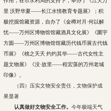
作用，在市水利局的
支持下，
举办了《江天万
里
沃野华夏
——长江水情教育专题展》；积
极挖掘馆藏资源，自办了《金樽对月·何以解
忧——万州区博物馆馆藏酒具文化展》《圜宇
方圆——万州区博物馆馆藏历代钱币展古代钱
币展》《桃之夭夭 灼灼其华——古代女性主
题文物展》《没·故里——程宏藻的万州老城
印像》。
（四）压实文物安全责任，文物保护成
果显著
认真做好文物安全
工作
。
今年极端天气