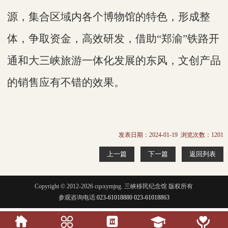
源，集合区域内各个
博物馆
的
特色，
形成
整
体
，争取资金，高效研发，借助
“郑渝”铁路开
通和
大三峡旅游一体化发展
的
东风，
文创产品
的销售应有不错的效果
。
发表日期：2024-01-19 浏览次数：
1201
上一篇
下一篇
返回列表
Copyright © 2012-2026 cqsxymjng. 三峡移民纪念馆 版权所有
参观咨询电话:
023-61018880 023-61018863