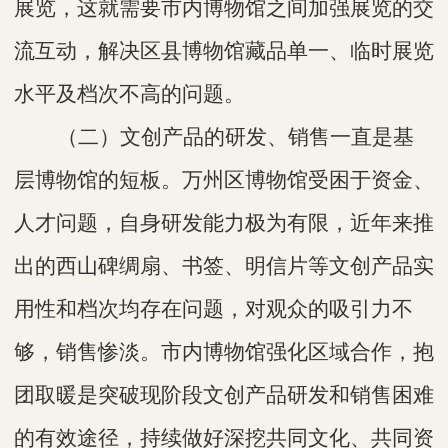
展览
，
这就需要市内
博物馆
之间加强展览的交
流互动
，
解决区县博物馆藏品单一、
临时
展览
水平及档次不高的问题。
（
二
）文创产品的研发
、
销售一直是基
层博物馆的
短板
。
万州区博物馆
受困于资金、
人才问题，
自身
研发能力极为有限
，近年来
推
出
的西山碑绸扇、书签、明信片等文创产品
实
用性和档次均存在问题，对观众的吸引力不
够
，
销售
惨淡。
市内博物馆
强化
区域合作
，
抱
团取暖是突破现阶段
文创产品研发和销售困难
的
有效途径，持续做好
深挖共同文化、共同资