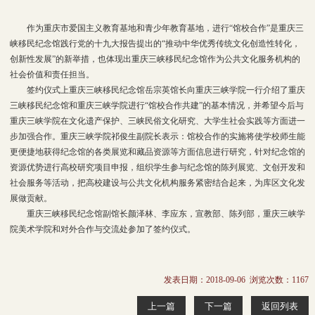
作为重庆市爱国主义教育基地和青少年教育基地，进行“馆校合作”是重庆三
峡移民纪念馆践行党的十九大报告提出的“推动中华优秀传统文化创造性转化，
创新性发展”的新举措，也体现出重庆三峡移民纪念馆作为公共文化服务机构的
社会价值和责任担当。
签约仪式上重庆三峡移民纪念馆岳宗英馆长向重庆三峡学院一行介绍了重庆
三峡移民纪念馆和重庆三峡学院进行“馆校合作共建”的基本情况，并希望今后与
重庆三峡学院在文化遗产保护、三峡民俗文化研究、大学生社会实践等方面进一
步加强合作。重庆三峡学院祁俊生副院长表示：馆校合作的实施将使学校师生能
更便捷地获得纪念馆的各类展览和藏品资源等方面信息进行研究，针对纪念馆的
资源优势进行高校研究项目申报，组织学生参与纪念馆的陈列展览、文创开发和
社会服务等活动，把高校建设与公共文化机构服务紧密结合起来，为库区文化发
展做贡献。
重庆三峡移民纪念馆副馆长颜泽林、李应东，宣教部、陈列部，重庆三峡学
院美术学院和对外合作与交流处参加了签约仪式。
发表日期：2018-09-06 浏览次数：
1167
上一篇
下一篇
返回列表