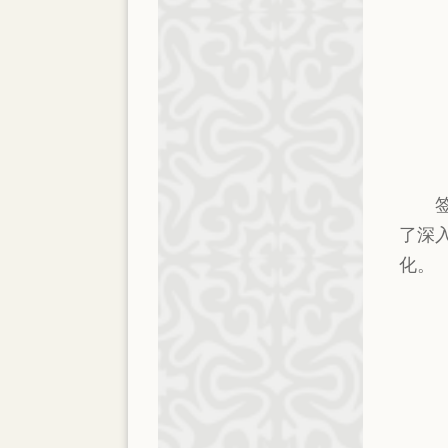
了深
化。