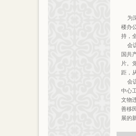
为深
楼办
持，
会议
国共
片。
距，
会议
中心
文物
善移
展的