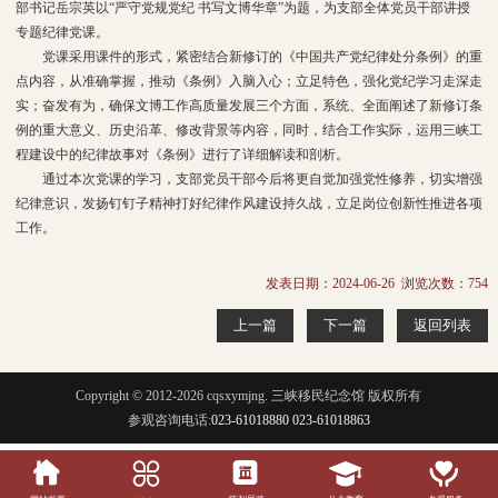
部书记岳宗英以“严守党规党纪 书写文博华章”为题，为支部全体党员干部讲授
专题纪律党课。
党课采用课件的形式，紧密结合新修订的《中国共产党纪律处分条例》的重
点内容，从准确掌握，推动《条例》入脑入心；立足特色，强化党纪学习走深走
实；奋发有为，确保文博工作高质量发展三个方面，系统、全面阐述了新修订条
例的重大意义、历史沿革、修改背景等内容，同时，结合工作实际，运用三峡工
程建设中的纪律故事对《条例》进行了详细解读和剖析。
通过本次党课的学习，支部党员干部今后将更自觉加强党性修养，切实增强
纪律意识，发扬钉钉子精神打好纪律作风建设持久战，立足岗位创新性推进各项
工作。
发表日期：2024-06-26 浏览次数：
754
上一篇
下一篇
返回列表
Copyright © 2012-2026 cqsxymjng. 三峡移民纪念馆 版权所有
参观咨询电话:
023-61018880 023-61018863