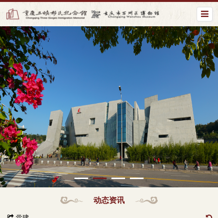
动态资讯
党建