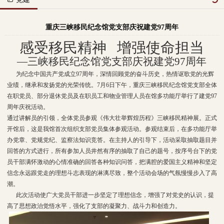
重庆三峡移民纪念馆党支部庆祝建党97周年
感受移民精神 增强使命担当
—三峡移民纪念馆党支部庆祝建党97周年
为纪念中国共产党成立97周年，深情回顾党的奋斗历史，热情讴歌党的光辉
业绩，继承和发扬党的光荣传统。7月6日下午，重庆三峡移民纪念馆党支部全体
在职党员、部分退休党员及在职员工和物业管理人员在馆多功能厅举行了建党97
周年庆祝活动。
通过讲解员的引领，全体党员参观《伟大壮举辉煌历程》三峡移民精神展。正式
开馆后，这是我馆首次组织支部党员集体参观活动。参观结束后，在多功能厅举
办党章、党规党纪、监察法知识竞答。在主持人的引导下，活动采取抽取题目并
回答的方式进行，所有参加人员井然有序的抽取了自己的题号，按序号台下的党
员干部满怀激动的心情准确的回答各种知识问答，把满腔的爱国主义精神和坚定
信念永远跟党走的理想斗志表现的淋漓尽致，整个活动会场的气氛慢慢步入了高
潮。
此次活动使广大党员干部进一步坚定了理想信念，增强了对党史的认识，提
高了思想政治觉悟水平，强化了支部的凝聚力、战斗力和创造力。