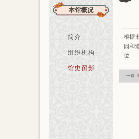
本馆概况
简介
根据
园和
组织机构
位
馆史留影