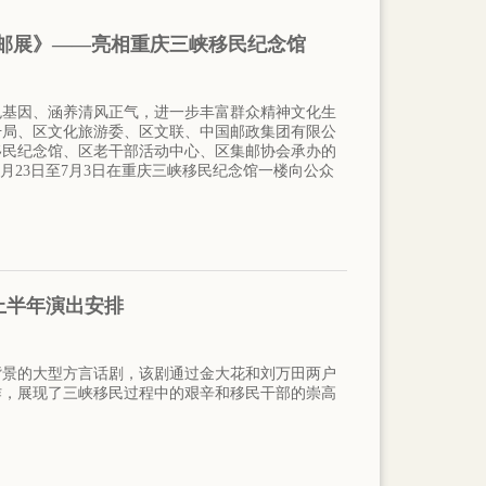
题邮展》——亮相重庆三峡移民纪念馆
色基因、涵养清风正气，进一步丰富群众精神文化生
干局、区文化旅游委、区文联、中国邮政集团有限公
移民纪念馆、区老干部活动中心、区集邮协会承办的
月23日至7月3日在重庆三峡移民纪念馆一楼向公众
上半年演出安排
背景的大型方言话剧，该剧通过金大花和刘万田两户
作，展现了三峡移民过程中的艰辛和移民干部的崇高