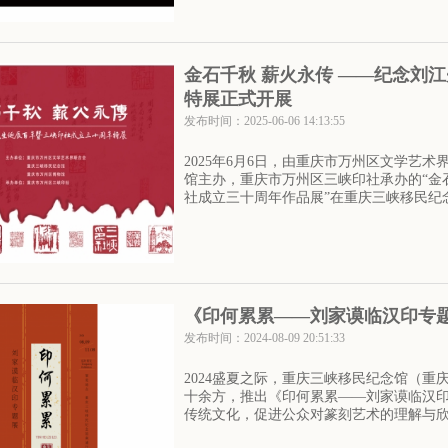
金石千秋 薪火永传 ——纪念刘
特展正式开展
发布时间：2025-06-06 14:13:55
2025年6月6日，由重庆市万州区文学艺
馆主办，重庆市万州区三峡印社承办的“金
社成立三十周年作品展”在重庆三峡移民纪
《印何累累——刘家谟临汉印专
发布时间：2024-08-09 20:51:33
2024盛夏之际，重庆三峡移民纪念馆（
十余方，推出《印何累累——刘家谟临汉
传统文化，促进公众对篆刻艺术的理解与