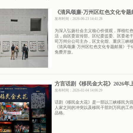
《清风颂廉·万州区红色文化专
发布时间：2026-06-23 14:41:28
为深入弘扬社会主义核心价值观，厚植红
活，由区委宣传部、区纪委监委、区委老
司万州分公司主办，区文化馆、重庆三峡
《清风颂廉·万州区红色文化专题邮展》于6
免费开放。
方言话剧《移民金大花》2026年
发布时间：2026-02-04 14:06:29
话剧《移民金大花》是一部以三峡移民为
人家之间的冲突以及移民干部刘万民的工
品格。