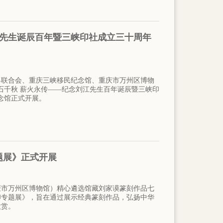
江先生诞辰百年暨三峡印社成立三十周年
术界联合会、重庆三峡移民纪念馆、重庆市万州区博物
石千秋 薪火永传——纪念刘江先生百年诞辰暨三峡印
念馆正式开展。
题展》正式开展
重庆市万州区博物馆）精心遴选馆藏刘家谟篆刻作品七
印专题展》，旨在通过展示经典篆刻作品，弘扬中华
欣赏。