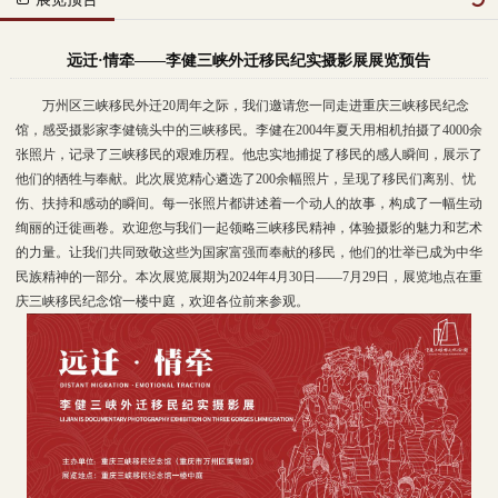
远迁·情牵——李健三峡外迁移民纪实摄影展展览预告
万州区三峡移民外迁20周年之际，我们邀请您一同走进重庆三峡移民纪念
馆，感受摄影家李健镜头中的三峡移民。李健在2004年夏天用相机拍摄了4000余
张照片，记录了三峡移民的艰难历程。他忠实地捕捉了移民的感人瞬间，展示了
他们的牺牲与奉献。此次展览精心遴选了200余幅照片，呈现了移民们离别、忧
伤、扶持和感动的瞬间。每一张照片都讲述着一个动人的故事，构成了一幅生动
绚丽的迁徙画卷。欢迎您与我们一起领略三峡移民精神，体验摄影的魅力和艺术
的力量。让我们共同致敬这些为国家富强而奉献的移民，他们的壮举已成为中华
民族精神的一部分。本次展览展期为2024年4月30日——7月29日，展览地点在重
庆三峡移民纪念馆一楼中庭，欢迎各位前来参观。