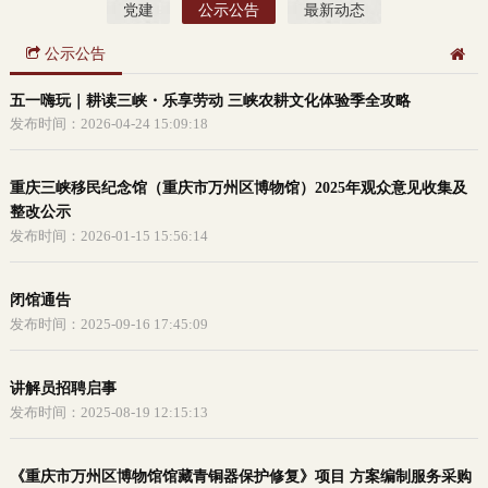
党建
公示公告
最新动态
公示公告
五一嗨玩｜耕读三峡・乐享劳动 三峡农耕文化体验季全攻略
发布时间：2026-04-24 15:09:18
重庆三峡移民纪念馆（重庆市万州区博物馆）2025年观众意见收集及
整改公示
发布时间：2026-01-15 15:56:14
闭馆通告
发布时间：2025-09-16 17:45:09
讲解员招聘启事
发布时间：2025-08-19 12:15:13
《重庆市万州区博物馆馆藏青铜器保护修复》项目 方案编制服务采购