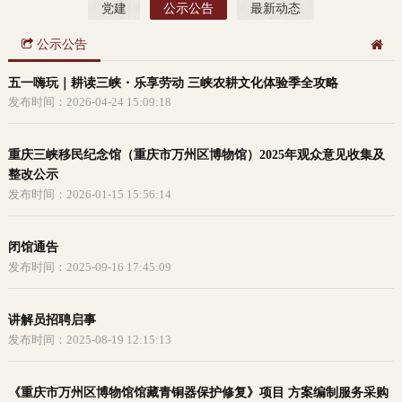
党建
公示公告
最新动态
公示公告
五一嗨玩｜耕读三峡・乐享劳动 三峡农耕文化体验季全攻略
发布时间：2026-04-24 15:09:18
重庆三峡移民纪念馆（重庆市万州区博物馆）2025年观众意见收集及
整改公示
发布时间：2026-01-15 15:56:14
闭馆通告
发布时间：2025-09-16 17:45:09
讲解员招聘启事
发布时间：2025-08-19 12:15:13
《重庆市万州区博物馆馆藏青铜器保护修复》项目 方案编制服务采购