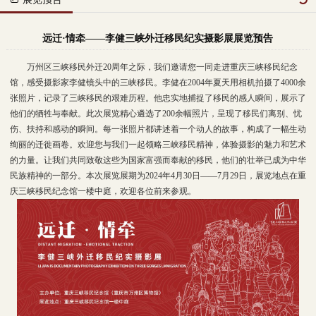
远迁·情牵——李健三峡外迁移民纪实摄影展展览预告
万州区三峡移民外迁20周年之际，我们邀请您一同走进重庆三峡移民纪念
馆，感受摄影家李健镜头中的三峡移民。李健在2004年夏天用相机拍摄了4000余
张照片，记录了三峡移民的艰难历程。他忠实地捕捉了移民的感人瞬间，展示了
他们的牺牲与奉献。此次展览精心遴选了200余幅照片，呈现了移民们离别、忧
伤、扶持和感动的瞬间。每一张照片都讲述着一个动人的故事，构成了一幅生动
绚丽的迁徙画卷。欢迎您与我们一起领略三峡移民精神，体验摄影的魅力和艺术
的力量。让我们共同致敬这些为国家富强而奉献的移民，他们的壮举已成为中华
民族精神的一部分。本次展览展期为2024年4月30日——7月29日，展览地点在重
庆三峡移民纪念馆一楼中庭，欢迎各位前来参观。