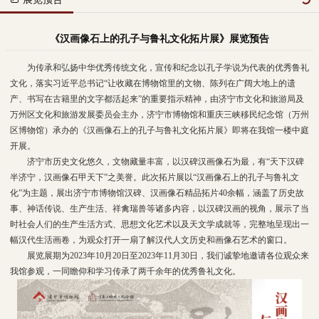
《汉画像石上的孔子与鲁礼文化拓片展》展览预告
为传承和弘扬中华优秀传统文化，宣传和纪念以孔子学说为代表的优秀鲁礼
文化，落实习近平总书记“让收藏在博物馆里的文物、陈列在广阔大地上的遗
产、书写在古籍里的文字都活起来”的重要指示精神，由济宁市文化和旅游局及
万州区文化和旅游发展委员会主办，济宁市博物馆和重庆三峡移民纪念馆（万州
区博物馆）承办的《汉画像石上的孔子与鲁礼文化拓片展》即将在我馆一楼中庭
开展。
济宁市历史文化悠久，文物藏量丰富，以汉碑汉画像石为最，有“天下汉碑
半济宁，汉画像石甲天下”之美誉。此次拓片展以“汉画像石上的孔子与鲁礼文
化”为主题，展出济宁市博物馆汉碑、汉画像石精品拓片40余幅，涵盖了历史故
事、神话传说、生产生活、祥禽瑞兽等诸多内容，以汉碑汉画的视角，展示了当
时社会人们的生产生活方式、思想文化艺术以及天文学成就等，完整地呈现出一
幅汉代生活画卷，为观众打开一扇了解汉代人文历史和画像石艺术的窗口。
展览展期为2023年10月20日至2023年11月30日，我们诚挚地邀请各位观众来
我馆参观，一同瞻仰和学习传承了两千余年的优秀鲁礼文化。