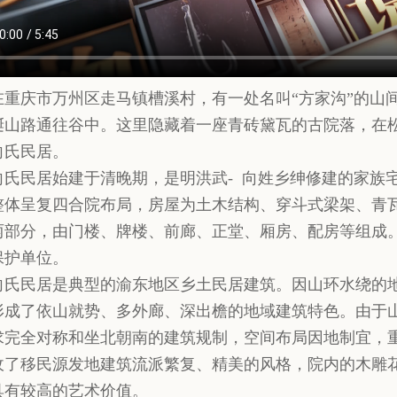
在重庆市万州区走马镇槽溪村，有一处名叫“方家沟”的山
蜒山路通往谷中。这里隐藏着一座青砖黛瓦的古院落，在
向氏民居。
向氏民居始建于清晚期，是明洪武- 向姓乡绅修建的家族宅
整体呈复四合院布局，房屋为土木结构、穿斗式梁架、青
两部分，由门楼、牌楼、前廊、正堂、厢房、配房等组成。2
保护单位。
向氏民居是典型的渝东地区乡土民居建筑。因山环水绕的
形成了依山就势、多外廊、深出檐的地域建筑特色。由于
求完全对称和坐北朝南的建筑规制，空间布局因地制宜，
收了移民源发地建筑流派繁复、精美的风格，院内的木雕
具有较高的艺术价值。