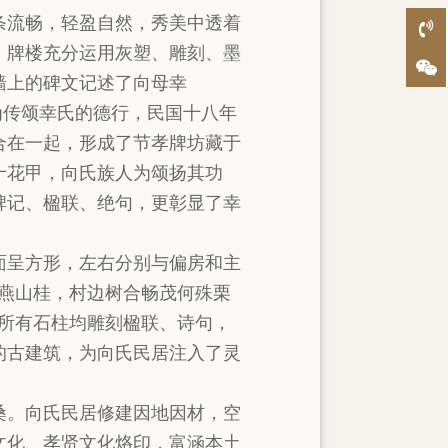
条流畅，轻盈自然，秀美中透着
，牌楼充分运用灰塑、雕刻、墨
墙上的碑文记述了向母幸
为传颂幸氏的德行，民国十八年
结合在一起，形成了节孝牌坊藏于
六十花甲，向氏族人为颂扬其功
碑记、楹联、绝句，更彰显了幸
面呈方形，左右分别与偏房和主
学燕山桂，村边树合畅茂何殊栗
内所有石柱均雕刻楹联、诗句，
的古建筑，为向氏民居注入了灵
桑。向氏民居修建因地因材，空
文化、孝贤文化烙印，富涵本土