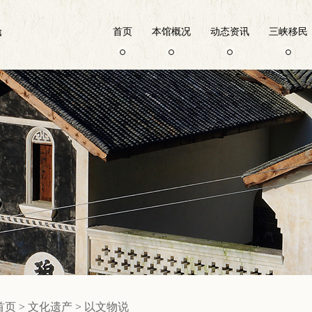
首页
本馆概况
动态资讯
三峡移民
首页
>
文化遗产
>
以文物说