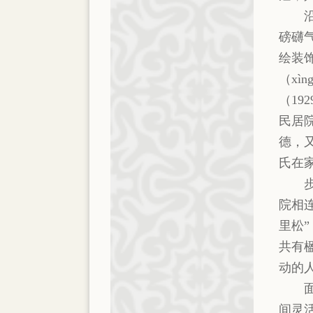
磅礴
绘装
（x
（1
民居
德，
氏在
院相
里松
共有
动的
间灵