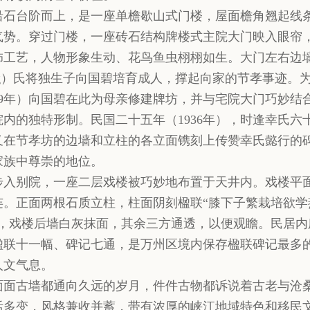
沿石台阶而上，是一座单檐歇山式门楼，屋面檐角翘起线
气势。穿过门楼，一座砖石结构牌楼式主院大门映入眼帘
饰工艺，人物形象生动、花鸟鱼虫栩栩如生。大门左右边
ìng）氏将独生子向国碧培育成人，撑起向家的节孝事迹。
929年）向国碧在此为母亲修建牌坊，并与宅院大门巧妙
院内的独特形制。民国二十五年（1936年），时逢幸氏
又在节孝坊的边墙和立柱的各立面镌刻上传赞幸氏懿行的
家族中尊崇的地位。
步入别院，一座二层戏楼被巧妙地布置于天井内。戏楼平
连。正面两根石质立柱，柱面阴刻楹联“膝下子繁栽培欲
”，戏楼后墙白灰抹面，其余三方通透，以便观瞻。民居
楹联十一幅、碑记七通，是万州区境内保存楹联碑记最多
人文气息。
面面古墙都通向久远的岁月，件件古物都诉说着古老与沧
活多变，风格兼收并蓄，带有浓厚的峡江地域特色和移民