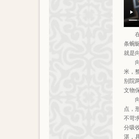
条蜿
就是
米，
别院
文物
点，
不苛
分吸
湛，