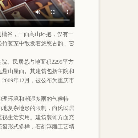
间槽谷，三面高山环抱，仅有一
松竹葱茏中散发着悠悠古韵，它
院。民居总占地面积2295平方
瓦悬山屋面。其建筑包括主院和
009年12月，被公布为重庆市
地理环境和潮湿多雨的气候特
山地复杂地形的限制，向氏民居
重视生活实用。建筑装饰方面充
花窗形式多样，石刻浮雕工艺精