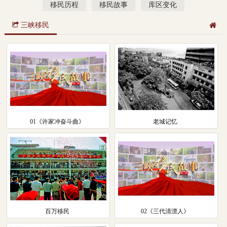
移民历程
移民故事
库区变化
三峡移民
01《许家冲奋斗曲》
老城记忆
百万移民
02《三代清漂人》