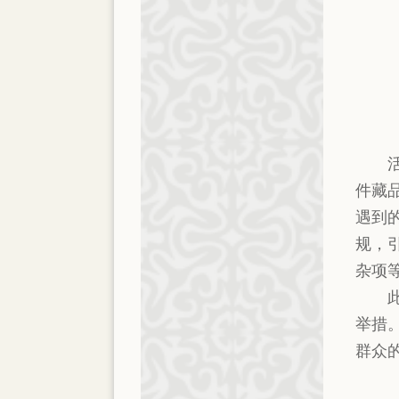
件藏
遇到
规，
杂项
举措
群众