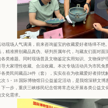
活动现场人气满满，前来咨询鉴宝的收藏爱好者络绎不绝
品，精准辨别藏品真伪、研判所属年代，与藏友们面对面
的各类难题。同时现场普及文物鉴定实用知识、文物保护
引导大家理性收藏、合法收藏。本次专场活动共为市民免
等各类民间藏品24件（套），实实在在为收藏爱好者排忧
此次 5・18 国际博物馆日公益鉴定活动，是我馆深耕文
。下一步，重庆三峡移民纪念馆将常态化开展各类公益文
的文化需求。