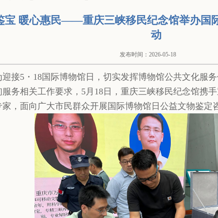
鉴宝 暖心惠民——重庆三峡移民纪念馆举办国
动
发布时间：2026-05-18
为迎接5・18国际博物馆日，切实发挥博物馆公共文化服
询服务相关工作要求，5月18日，重庆三峡移民纪念馆携
专家，面向广大市民群众开展国际博物馆日公益文物鉴定