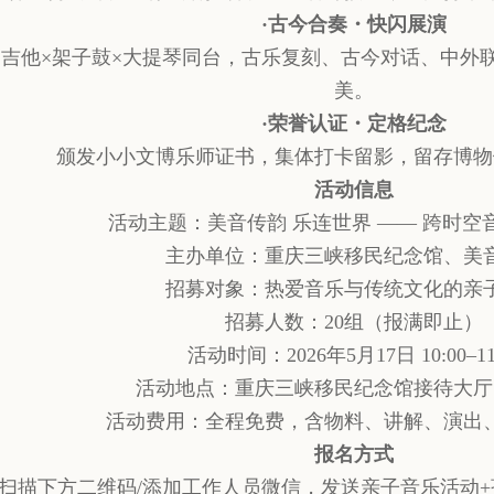
·古今合奏・快闪展演
×吉他×架子鼓×大提琴同台，古乐复刻、古今对话、中外
美。
·荣誉认证・定格纪念
颁发小小文博乐师证书，集体打卡留影，留存博物
活动信息
活动主题：美音传韵 乐连世界 —— 跨时空
主办单位：重庆三峡移民纪念馆、美
招募对象：热爱音乐与传统文化的亲
招募人数：20组（报满即止）
活动时间：2026年5月17日 10:00–11
活动地点：重庆三峡移民纪念馆接待大厅
活动费用：全程免费，含物料、讲解、演出
报名方式
扫描下方二维码/添加工作人员微信，发送亲子音乐活动+