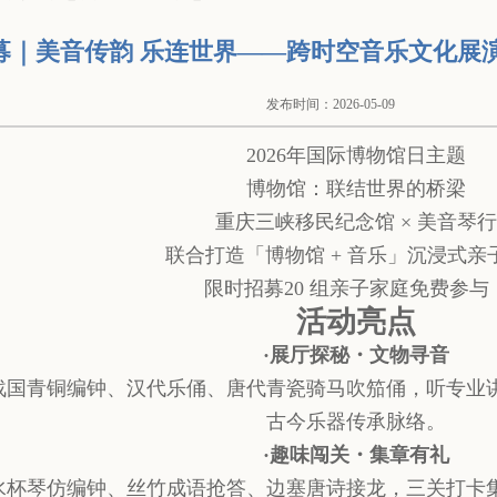
募｜美音传韵 乐连世界——跨时空音乐文化展
发布时间：2026-05-09
2026年国际博物馆日主题
博物馆：联结世界的桥梁
重庆三峡移民纪念馆 × 美音琴
联合打造「博物馆 + 音乐」沉浸式亲
限时招募20 组亲子家庭免费参与
活动亮点
·展厅探秘・文物寻音
战国青铜编钟、汉代乐俑、唐代青瓷骑马吹笳俑，听专业
古今乐器传承脉络。
·趣味闯关・集章有礼
水杯琴仿编钟、丝竹成语抢答、边塞唐诗接龙，三关打卡