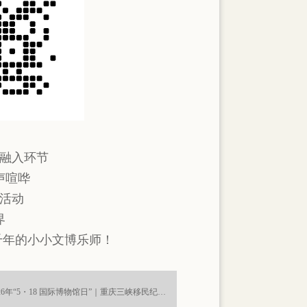
融入环节
声喧哗
活动
界
千年的小小文博乐师！
下一篇 : 2026年“5・18 国际博物馆日”｜重庆三峡移民纪念馆 主题活动预告及开放公告