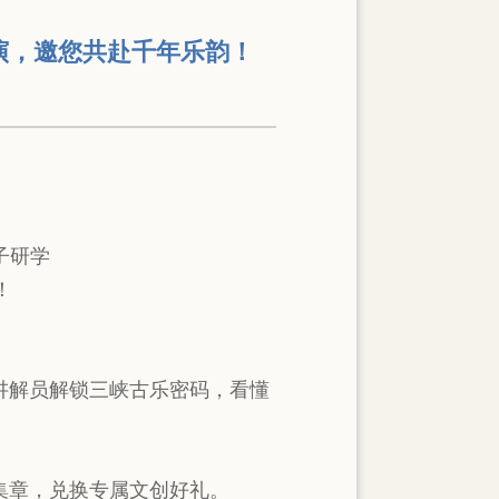
演，邀您共赴千年乐韵！
行
子研学
！
讲解员解锁三峡古乐密码，看懂
集章，兑换专属文创好礼。