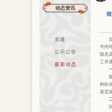
动态资讯
做
党建
号闭
公示公告
隐患
工并
最新动态
构松
基层