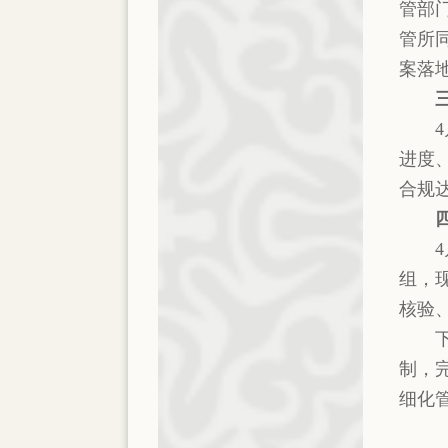
管部
管所
案落
进度
合规
组，
核验
制，
细化