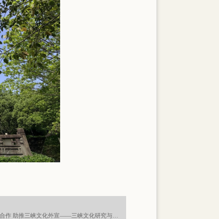
下一篇 : 深化馆校战略合作 助推三峡文化外宣——三峡文化研究与国际传播项目正式签约