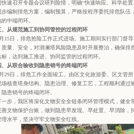
门快速召开专题会议研判险情，明确“快速响应、科学处置
同步编制排危方案，编制预算，严格按程序委托排危队伍
地的中端闭环。
三、从规范施工到协同管控的过程闭环
4月15日，排危抢险工作正式进场。施工期间实行部门督
、质量、安全，对洄澜塔风险隐患及时开展整治，确保排
达标，达到施工推进、协同监管的过程闭环。
四、从联合验收到隐患销号的终端闭环
4月29日，排危工作全面竣工。由区文化旅游委、区文管
现场核查塔身结构、隐患治理、修复工艺，工程顺利通过
、隐患销号的终端闭环。
下一步，我区将深化文物安全全链条闭环管理模式，健全
完善文物保护台账，做到隐患早发现、早处置、早消除，
管理水平，坚决守牢文物安全红线。