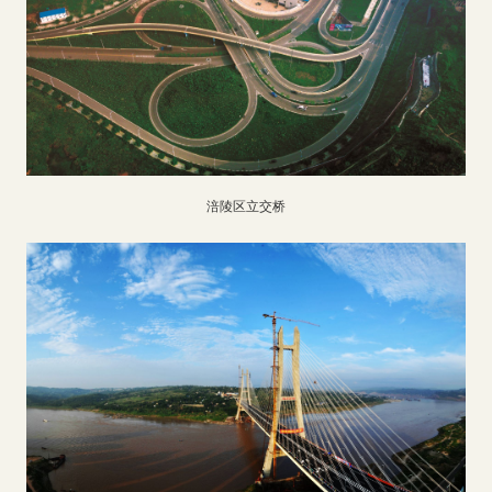
涪陵区立交桥