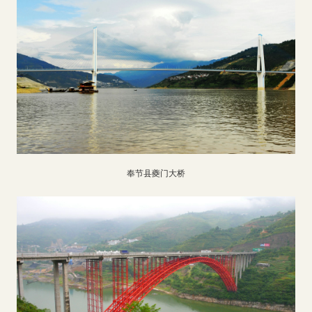
奉节县夔门大桥