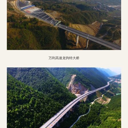
万利高速龙驹特大桥