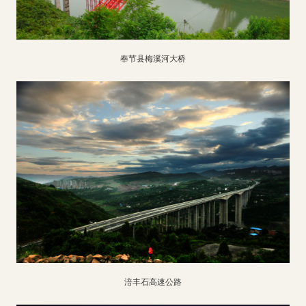
奉节县梅溪河大桥
涪丰石高速公路