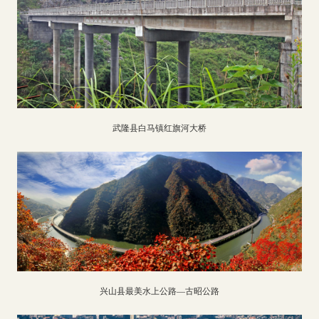
武隆县白马镇红旗河大桥
兴山县最美水上公路—古昭公路