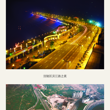
涪陵区滨江路之夜