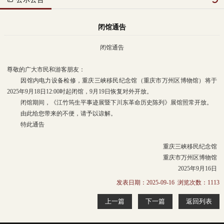
闭馆通告
闭馆通告
尊敬的广大市民和游客朋友：
因馆内电力设备检修，重庆三峡移民纪念馆（重庆市万州区博物馆）将于
2025年9月18日12:00时起闭馆，9月19日恢复对外开放。
闭馆期间，《江竹筠生平事迹展暨下川东革命历史陈列》展馆照常开放。
由此给您带来的不便，请予以谅解。
特此通告
重庆三峡移民纪念馆
重庆市万州区博物馆
2025年9月16日
发表日期：2025-09-16 浏览次数：
1113
上一篇
下一篇
返回列表