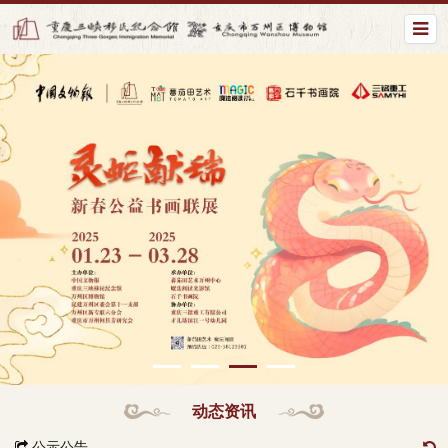
动态资讯
公示公告