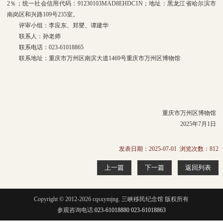
2％；统一社会信用代码：91230103MAD8EHDC1N；地址：黑龙江省哈尔滨市
南岗区和兴路109号235室。
评审小组：李应东、郑燮、谭建华
联系人：孙老师
联系电话：023-61018865
联系地址：重庆市万州区南滨大道1469号重庆市万州区博物馆
重庆市万州区博物馆
2025年7月1日
发表日期：2025-07-01 浏览次数：
812
上一篇
下一篇
返回列表
Copyright © 2012-2026 cqsxymjng. 三峡移民纪念馆 版权所有
参观咨询电话:
023-61018880 023-61018863