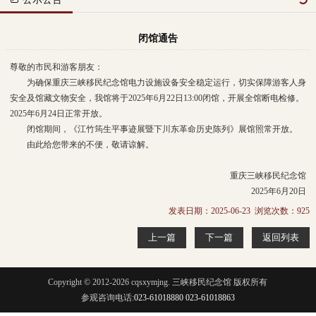
闭馆通告
尊敬的市民和游客朋友：
为确保重庆三峡移民纪念馆电力设施设备安全稳定运行，切实保障游客人身
安全及馆藏文物安全，我馆将于2025年6月22日13:00闭馆，开展全馆断电检修。
2025年6月24日正常开放。
闭馆期间，《江竹筠生平事迹展暨下川东革命历史陈列》展馆照常开放。
由此给您带来的不便，敬请谅解。
重庆三峡移民纪念馆
2025年6月20日
发表日期：2025-06-23 浏览次数：
925
上一篇
下一篇
返回列表
Copyright © 2012-2026 cqsxymjng. 三峡移民纪念馆 版权所有
参观咨询电话:
023-61018880 023-61018863